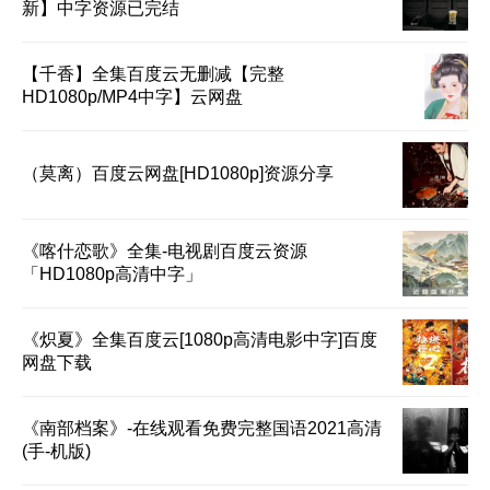
新】中字资源已完结
【千香】全集百度云无删减【完整
HD1080p/MP4中字】云网盘
（莫离）百度云网盘[HD1080p]资源分享
《喀什恋歌》全集-电视剧百度云资源
「HD1080p高清中字」
《炽夏》全集百度云[1080p高清电影中字]百度
网盘下载
《南部档案》-在线观看免费完整国语2021高清
(手-机版)